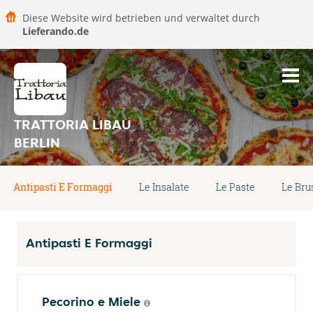
Diese Website wird betrieben und verwaltet durch
Lieferando.de
TRATTORIA LIBAU
BERLIN
Antipasti E Formaggi
Le Insalate
Le Paste
Le Bru
Antipasti E Formaggi
Pecorino e Miele