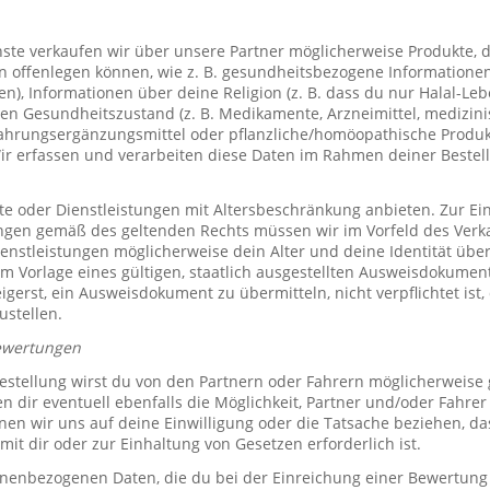
te verkaufen wir über unsere Partner möglicherweise Produkte, d
offenlegen können, wie z. B. gesundheitsbezogene Informationen 
, Informationen über deine Religion (z. B. dass du nur Halal-Leben
en Gesundheitszustand (z. B. Medikamente, Arzneimittel, medizini
ahrungsergänzungsmittel oder pflanzliche/homöopathische Produk
Wir erfassen und verarbeiten diese Daten im Rahmen deiner Bestel
e oder Dienstleistungen mit Altersbeschränkung anbieten. Zur Ei
ungen gemäß des geltenden Rechts müssen wir im Vorfeld des Verk
ienstleistungen möglicherweise dein Alter und deine Identität übe
 Vorlage eines gültigen, staatlich ausgestellten Ausweisdokuments
eigerst, ein Ausweisdokument zu übermitteln, nicht verpflichtet ist,
ustellen.
ewertungen
stellung wirst du von den Partnern oder Fahrern möglicherweise
n dir eventuell ebenfalls die Möglichkeit, Partner und/oder Fahre
n wir uns auf deine Einwilligung oder die Tatsache beziehen, das
mit dir oder zur Einhaltung von Gesetzen erforderlich ist.
sonenbezogenen Daten, die du bei der Einreichung einer Bewertung