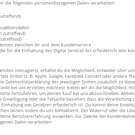
ir die folgenden personenbezogenen Daten verarbeiten:
utreffend)
nsaktionsdaten
n zutreffend)
utreffend)
ndenzen zwischen dir und dem Kundenservice
die für die Einhaltung des Digital Services Act erforderlich sein kö
nsten interagierst, erhältst du die Möglichkeit, entweder über un
ale Dritter (z. B. Apple, Google, Facebook Connect oder andere Pla
die Datenschutzerklärung des jeweiligen Dritten zusätzlich zu diese
Konto bei uns erstellen möchtest, bieten wir dir die Möglichkeit, mi
konto fortzufahren, um deinen Kauf bei uns abzuschließen. Abhä
 Einwilligung oder die Tatsache beziehen, dass die Verarbeitung z
r Einhaltung von Gesetzen erforderlich ist. Du kannst deine Einwil
chen lassen, indem du uns kontaktierst. Der Widerruf oder die Lö
 deine Benutzererfahrung auswirken. Für Zwecke der Kundenkonte
genen Daten verarbeiten: