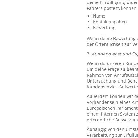
deine Einwilligung wide
Fahrers postest, können
Name
Kontaktangaben
Bewertung
Wenn deine Bewertung ve
der Öffentlichkeit zur V
3.
Kundendienst und Su
Wenn du unseren Kundend
um deine Frage zu bean
Rahmen von Anrufaufzeic
Untersuchung und Behe
Kundenservice-Antworte
Außerdem können wir de
Vorhandensein eines Art
Europäischen Parlaments 
einem internen System 
erforderliche Aussetzu
Abhängig von den Umstän
Verarbeitung zur Erfüllu