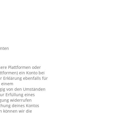
nnten
sere Plattformen oder
ttformen) ein Konto bei
r Erklärung ebenfalls für
t einem
ngig von den Umständen
ur Erfüllung eines
ligung widerrufen
schung deines Kontos
n können wir die