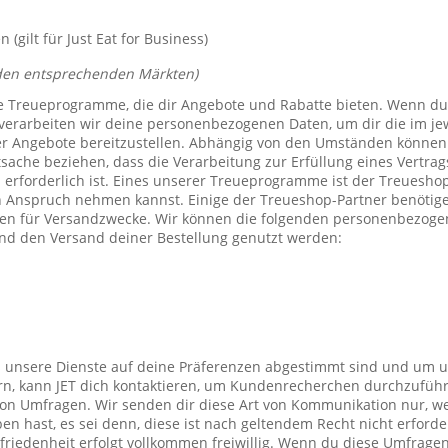
(gilt für Just Eat for Business)
den entsprechenden Märkten)
e Treueprogramme, die dir Angebote und Rabatte bieten. Wenn du
verarbeiten wir deine personenbezogenen Daten, um dir die im j
er Angebote bereitzustellen. Abhängig von den Umständen können 
tsache beziehen, dass die Verarbeitung zur Erfüllung eines Vertrag
 erforderlich ist. Eines unserer Treueprogramme ist der Treuesho
n Anspruch nehmen kannst. Einige der Treueshop-Partner benötig
n für Versandzwecke. Wir können die folgenden personenbezogen
nd den Versand deiner Bestellung genutzt werden:
s unsere Dienste auf deine Präferenzen abgestimmt sind und um 
rn, kann JET dich kontaktieren, um Kundenrecherchen durchzufüh
on Umfragen. Wir senden dir diese Art von Kommunikation nur, we
en hast, es sei denn, diese ist nach geltendem Recht nicht erforde
iedenheit erfolgt vollkommen freiwillig. Wenn du diese Umfragen