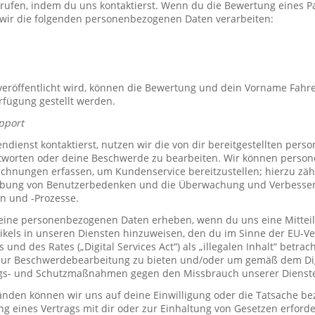
rrufen, indem du uns kontaktierst. Wenn du die Bewertung eines P
 wir die folgenden personenbezogenen Daten verarbeiten:
röffentlicht wird, können die Bewertung und dein Vorname Fahre
erfügung gestellt werden.
pport
ienst kontaktierst, nutzen wir die von dir bereitgestellten per
tworten oder deine Beschwerde zu bearbeiten. Wir können perso
hnungen erfassen, um Kundenservice bereitzustellen; hierzu zähl
bung von Benutzerbedenken und die Überwachung und Verbesse
n und -Prozesse.
ine personenbezogenen Daten erheben, wenn du uns eine Mitteil
ikels in unseren Diensten hinzuweisen, den du im Sinne der EU-
und des Rates („Digital Services Act“) als „illegalen Inhalt“ betrac
zur Beschwerdebearbeitung zu bieten und/oder um gemäß dem Digi
ngs- und Schutzmaßnahmen gegen den Missbrauch unserer Dienste 
den können wir uns auf deine Einwilligung oder die Tatsache bez
ng eines Vertrags mit dir oder zur Einhaltung von Gesetzen erforde