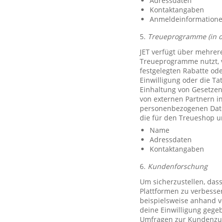
Adressdaten
Kontaktangaben
Anmeldeinformationen 
5.
Treueprogramme (in 
JET verfügt über mehrer
Treueprogramme nutzt, 
festgelegten Rabatte od
Einwilligung oder die Ta
Einhaltung von Gesetzen
von externen Partnern i
personenbezogenen Date
die für den Treueshop u
Name
Adressdaten
Kontaktangaben
6.
Kundenforschung
Um sicherzustellen, das
Plattformen zu verbesse
beispielsweise anhand v
deine Einwilligung gegeb
Umfragen zur Kundenzufr