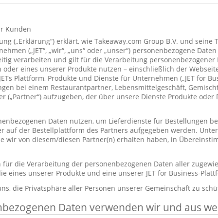
ür Kunden
ung („Erklärung“) erklärt, wie Takeaway.com Group B.V. und seine 
hmen („JET“, „wir“, „uns“ oder „unser“) personenbezogene Daten
itig verarbeiten und gilt für die Verarbeitung personenbezogener
 oder eines unserer Produkte nutzen – einschließlich der Webseite
 JETs Plattform, Produkte und Dienste für Unternehmen („JET for B
ungen bei einem Restaurantpartner, Lebensmittelgeschäft, Gemisc
r („Partner“) aufzugeben, der über unsere Dienste Produkte oder 
enbezogenen Daten nutzen, um Lieferdienste für Bestellungen bere
er auf der Bestellplattform des Partners aufgegeben werden. Unt
die wir von diesem/diesen Partner(n) erhalten haben, in Übereinst
ch für die Verarbeitung der personenbezogenen Daten aller zugewi
ie eines unserer Produkte und eine unserer JET for Business-Plat
 uns, die Privatsphäre aller Personen unserer Gemeinschaft zu schü
nbezogenen Daten verwenden wir und aus w