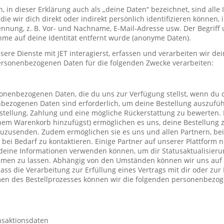
in dieser Erklärung auch als „deine Daten“ bezeichnet, sind alle
die wir dich direkt oder indirekt persönlich identifizieren können
nung, z. B. Vor- und Nachname, E-Mail-Adresse usw. Der Begriff u
me auf deine Identität entfernt wurde (anonyme Daten).
re Dienste mit JET interagierst, erfassen und verarbeiten wir d
ersonenbezogenen Daten für die folgenden Zwecke verarbeiten:
sonenbezogenen Daten, die du uns zur Verfügung stellst, wenn du 
nbezogenen Daten sind erforderlich, um deine Bestellung auszufüh
stellung, Zahlung und eine mögliche Rückerstattung zu bewerten. 
einem Warenkorb hinzufügst) ermöglichen es uns, deine Bestellung 
uzusenden. Zudem ermöglichen sie es uns und allen Partnern, be
h bei Bedarf zu kontaktieren. Einige Partner auf unserer Plattform
deine Informationen verwenden können, um dir Statusaktualisieru
mmen zu lassen. Abhängig von den Umständen können wir uns auf 
ass die Verarbeitung zur Erfüllung eines Vertrags mit dir oder zu
hmen des Bestellprozesses können wir die folgenden personenbezo
nsaktionsdaten