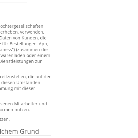
Tochtergesellschaften
 erheben, verwenden,
 Daten von Kunden, die
 für Bestellungen, App,
usiness“) (zusammen die
htwarenladen oder einem
Dienstleistungen zur
itzustellen, die auf der
er diesen Umständen
immung mit dieser
esenen Mitarbeiter und
tformen nutzen.
tzen.
elchem Grund