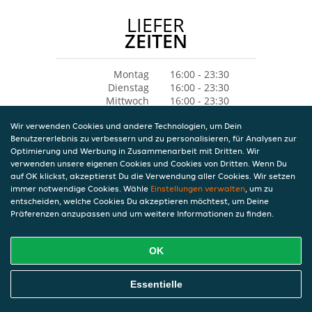
LIEFER
ZEITEN
Montag
16:00 - 23:30
Dienstag
16:00 - 23:30
Mittwoch
16:00 - 23:30
Donnerstag
16:00 - 23:30
Wir verwenden Cookies und andere Technologien, um Dein
Freitag
16:00 - 23:30
Benutzererlebnis zu verbessern und zu personalisieren, für Analysen zur
Samstag
16:00 - 23:30
Optimierung und Werbung in Zusammenarbeit mit Dritten. Wir
Sonntag
16:00 - 23:30
verwenden unsere eigenen Cookies und Cookies von Dritten. Wenn Du
auf OK klickst, akzeptierst Du die Verwendung aller Cookies. Wir setzen
immer notwendige Cookies. Wähle
Einstellungen verwalten
, um zu
entscheiden, welche Cookies Du akzeptieren möchtest, um Deine
Präferenzen anzupassen und um weitere Informationen zu finden.
OK
Essentielle